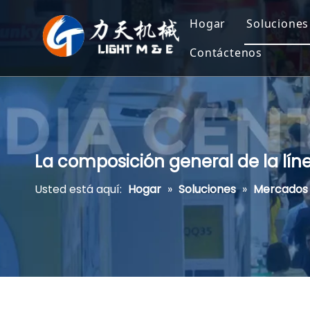
Hogar
Soluciones
Contáctenos
Bocadill
Refrige
Copos d
Patatas 
La composición general de la lín
Pasta, A
Usted está aquí:
Hogar
»
Soluciones
»
Mercados
Comida 
Aliment
Aliment
Nutrici