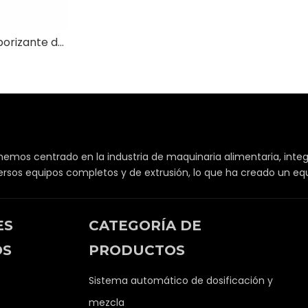
Máquina de saborizante de tambor doble | Para bocadillos y cereales | Spray + condimento sistema integrado
 hemos centrado en la industria de maquinaria alimentaria, integ
versos equipos completos y de extrusión, lo que ha creado un e
ES
CATEGORÍA DE
OS
PRODUCTOS
Sistema automático de dosificación y
mezcla