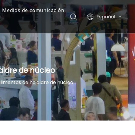
Medios de comunicación
Español
Noticias
English
简体中文
Exhibición
العربية
Lista de videos
Pусский
esiduales
aldre de núcleo
alimentos de hojaldre de núcleo