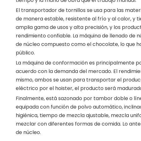
tiempo y la mano de obra que el trabajo manual.
El transportador de tornillos se usa para las mate
de manera estable, resistente al frío y al calor, y t
amplia gama de usos y alta precisión, y los produc
rendimiento confiable. La máquina de llenado de n
de núcleo compuesto como el chocolate, lo que h
público.
La máquina de conformación es principalmente par
acuerdo con la demanda del mercado. El rendimient
mismo, ambos se usan para transportar el producto
eléctrico por el hoister, el producto será madurad
Finalmente, está sazonado por tambor doble o líne
equipada con función de polvo automático, inclinac
higiénica, tiempo de mezcla ajustable, mezcla uni
mezclar con diferentes formas de comida. Lo anter
de núcleo.