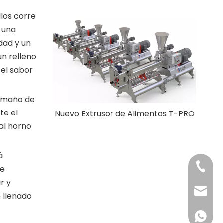
llos corre
e una
dad y un
un relleno
el sabor
tamaño de
te el
Nuevo Extrusor de Alimentos T-PRO
al horno
á
+86-531
 e
r y
info@c
 llenado
+86-137