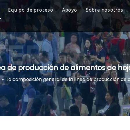
Equipo de proceso
Apoyo
Sobre nosotros
os extruidos
Sistema automático de dosificación y mezcla
Servicio
Acerca de
rios saludables y saludables
Productos químicos para yacimientos petrolíferos
Descargar
Filosofía
e maíz y cereales para el desayuno
Extrusoras de alimentos
Preguntas frecuentes
Desarrollo
fritas, palomitas de maíz y snacks fritos
Productos químicos para el tratamiento de aguas r
ea de producción de alimentos de hoj
rroz y Fideos Instantáneos
Secadoras y hornos industriales
»
La composición general de la línea de producción de 
vegetariana y de origen vegetal
Productos químicos textiles
os y snacks para mascotas
Productos químicos electrónicos
ación acuática
Freidoras Industriales
ón e Ingredientes
Productos químicos para plástico y caucho