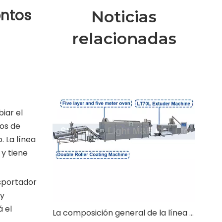
entos
Noticias
relacionadas
iar el
los de
. La línea
 y tiene
nsportador
 y
á el
La composición general de la línea de producción de alimentos de hojaldre de núcleo