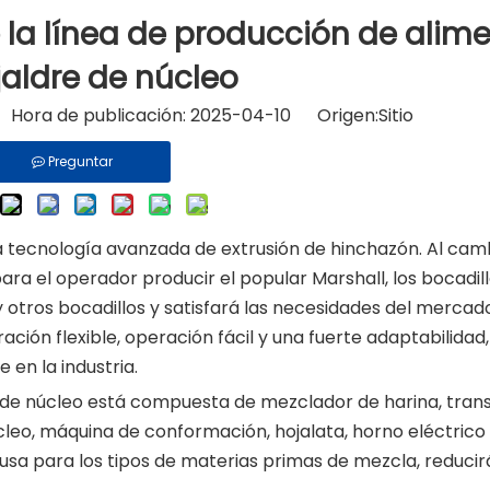
 la línea de producción de alim
Máquina formadora
jaldre de núcleo
Productos químicos agrícolas
o Hora de publicación: 2025-04-10 Origen:
Sitio
Máquinas aromatizantes
Preguntar
Máquinas de envasado de alimentos
Máquinas de frutas y verduras
a tecnología avanzada de extrusión de hinchazón. Al camb
ara el operador producir el popular Marshall, los bocadil
Equipo de comida rápida
 otros bocadillos y satisfará las necesidades del mercado
ión flexible, operación fácil y una fuerte adaptabilidad,
en la industria.
o de núcleo está compuesta de mezclador de harina, tra
núcleo, máquina de conformación, hojalata, horno eléctrico
usa para los tipos de materias primas de mezcla, reducir