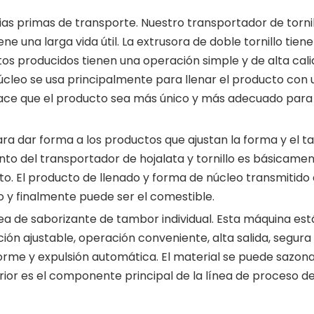
rias primas de transporte. Nuestro transportador de torni
iene una larga vida útil. La extrusora de doble tornillo tien
tos producidos tienen una operación simple y de alta cali
úcleo se usa principalmente para llenar el producto con 
ace que el producto sea más único y más adecuado para 
a dar forma a los productos que ajustan la forma y el 
o del transportador de hojalata y tornillo es básicamen
. El producto de llenado y forma de núcleo transmitido 
o y finalmente puede ser el comestible.
a de saborizante de tambor individual. Esta máquina est
ión ajustable, operación conveniente, alta salida, segura
forme y expulsión automática. El material se puede sazona
ior es el componente principal de la línea de proceso de