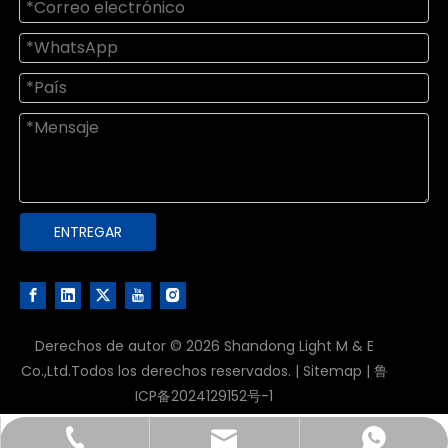
ENTREGAR
Derechos de autor ©
2026
Shandong Light M & E
Co.,Ltd.Todos los derechos reservados. |
Sitemap
|
鲁
ICP备2024129152号-1
info@chinafoodmachinery.com
+86-531-88911881
+86-13791141709