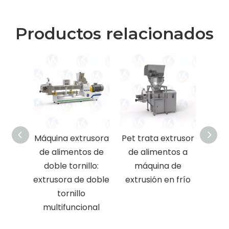
Productos relacionados
Máquina extrusora
Pet trata extrusor
Siste
de alimentos de
de alimentos a
de 
doble tornillo:
máquina de
Comb
extrusora de doble
extrusión en frío
de 
tornillo
mezc
multifuncional
una
mate