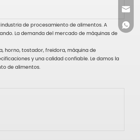
info@c
 industria de procesamiento de alimentos. A
+86-137
entando. La demanda del mercado de máquinas de
 horno, tostador, freidora, máquina de
ficaciones y una calidad confiable. Le damos la
to de alimentos.