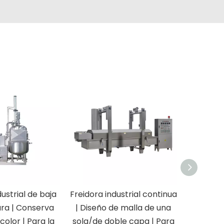
dustrial de baja
Freidora industrial continua
Freidor
ra | Conserva
| Diseño de malla de una
lotes
 color | Para la
sola/de doble capa | Para
recuper