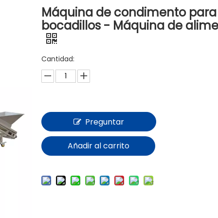
Máquina de condimento para
Máquina formadora
bocadillos - Máquina de alim
Productos químicos agrícolas
Cantidad:
Máquinas aromatizantes
Máquinas de envasado de alimentos
Máquinas de frutas y verduras
Preguntar
Equipo de comida rápida
Añadir al carrito