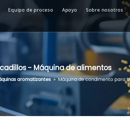
Equipo de proceso
Apoyo
Sobre nosotros
os extruidos
Sistema automático de dosificación y mezcla
Servicio
Acerca de
rios saludables y saludables
Productos químicos para yacimientos petrolíferos
Descargar
Filosofía
e maíz y cereales para el desayuno
Extrusoras de alimentos
Preguntas frecuentes
Desarrollo
fritas, palomitas de maíz y snacks fritos
Productos químicos para el tratamiento de aguas r
adillos - Máquina de alimentos
rroz y Fideos Instantáneos
Secadoras y hornos industriales
quinas aromatizantes
»
Máquina de condimento para bo
vegetariana y de origen vegetal
Productos químicos textiles
os y snacks para mascotas
Productos químicos electrónicos
ación acuática
Freidoras Industriales
ón e Ingredientes
Productos químicos para plástico y caucho