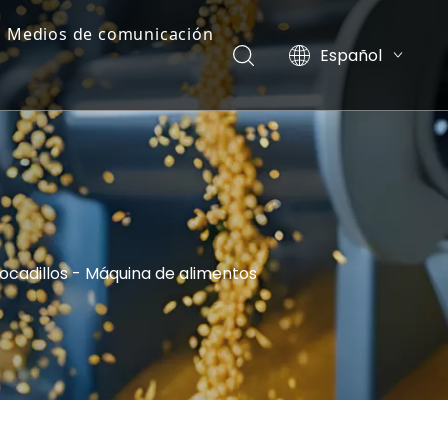
Medios de comunicación
Español
Noticias
English
简体中文
Exhibición
العربية
Lista de videos
Pусский
esiduales
cadillos - Máquina de alimentos