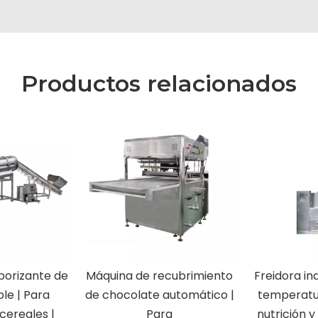
Productos relacionados
borizante de
Máquina de recubrimiento
Freidora in
le | Para
de chocolate automático |
temperatu
 cereales |
Para
nutrición y