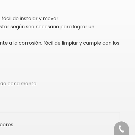
ácil de instalar y mover.
ustar según sea necesario para lograr un
 a la corrosión, fácil de limpiar y cumple con los
o de condimento.
abores
+86-531