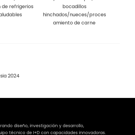
de refrigerios
bocadillos
Freír/des
aludables
hinchados/nueces/proces
aire
amiento de carne
snacks/
sia 2024
rando diseño, investigación y desarrollo,
quipo técnico de I+D con capacidades innovadoras.