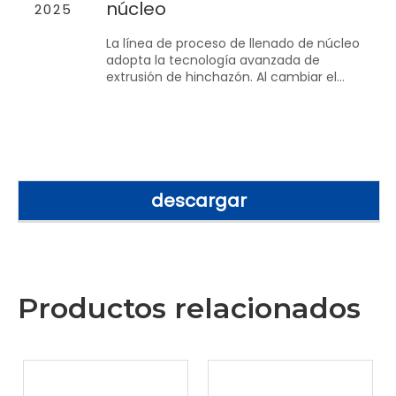
núcleo
2025
La línea de proceso de llenado de núcleo
adopta la tecnología avanzada de
extrusión de hinchazón. Al cambiar el
moho y la tecnología de producción, es
más fácil para el operador producir el
popular Marshall, los bocadillos de relleno
de núcleo, los pasteles de arroz sándwich
y otros bocadillos y satisfará las
necesidades de Marke
descargar
Productos relacionados